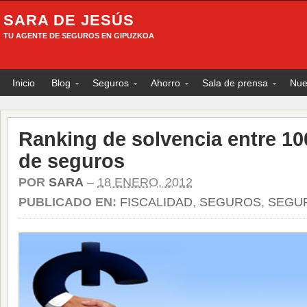
SARA DE JESÚS
TU AGENTE DE SEGUROS EN GIPUZKOA
Inicio
Blog
Seguros
Ahorro
Sala de prensa
Nue
Ranking de solvencia entre 1
de seguros
POR
SARA
–
18 ENERO, 2012
PUBLICADO EN:
FISCALIDAD
,
SEGUROS
,
SEGU