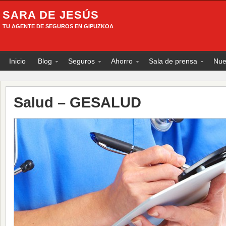
SARA DE JESÚS
TU AGENTE DE SEGUROS EN GIPUZKOA
Inicio
Blog
Seguros
Ahorro
Sala de prensa
Nue
Salud – GESALUD