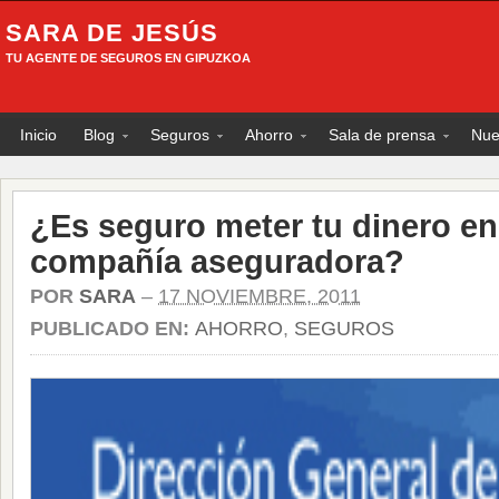
SARA DE JESÚS
TU AGENTE DE SEGUROS EN GIPUZKOA
Inicio
Blog
Seguros
Ahorro
Sala de prensa
Nue
¿Es seguro meter tu dinero e
compañía aseguradora?
POR
SARA
–
17 NOVIEMBRE, 2011
PUBLICADO EN:
AHORRO
,
SEGUROS